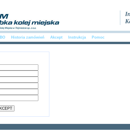
I
K
 BO
Historia zamówień
Akcept
Instrukcja
Pomoc