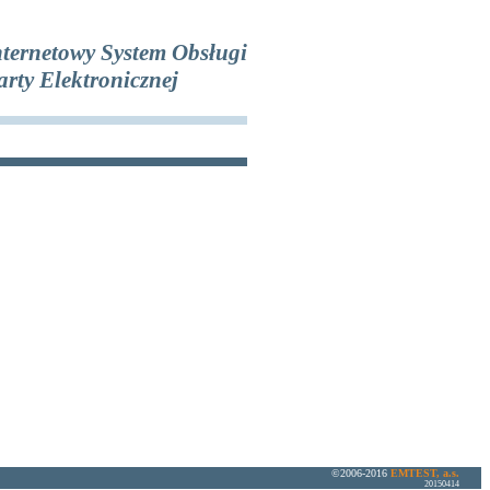
nternetowy System Obsługi
arty Elektronicznej
©2006-2016
EMTEST, a.s.
20150414