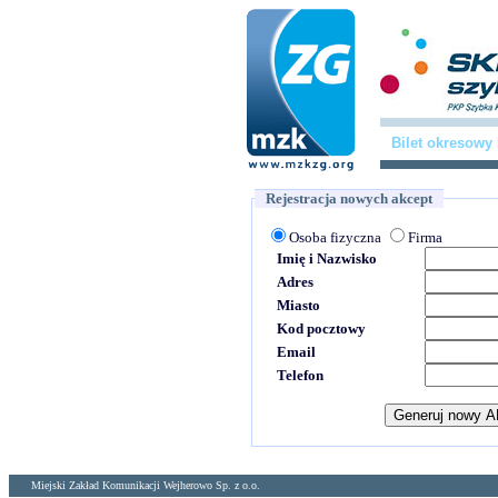
Bilet okresowy
Rejestracja nowych akcept
Osoba fizyczna
Firma
Imię i Nazwisko
Adres
Miasto
Kod pocztowy
Email
Telefon
Miejski Zakład Komunikacji Wejherowo Sp. z o.o.